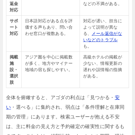
返金
などの不満がある。
対応
サポ
日本語対応がある点を評
対応が遅い、担当に
ート
価する声もあり、問い合
よって説明が異な
対応
わせ窓口が複数ある。
る、
メール返信がな
いなどのトラブル
も。
掲載
アジア圏を中心に掲載数
高級ホテルの掲載が
施
が多く、地方やマイナー
少ない、情報更新の
設・
地域の宿も探しやすい。
遅れや誤情報の指摘
選択
がある。
肢
全体を俯瞰すると、アゴダの利点は「見つかる・
安
い
・選べる」に集約され、弱点は「条件理解と在庫同
期の管理」にあります。検索ユーザーが抱える不安
は、主に料金の見え方と予約確定の確実性に関するも