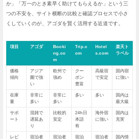
か」「万一のとき素早く助けてもらえるか」という三
つの不安を、サイト横断の比較と確認プロセスで小さ
くしていくのが、アゴダを賢く活用する近道です。
項目
アゴダ
Booki
Trip.c
Hotel
楽天ト
ng.co
om
s.com
ラベル
m
価格
アジア
欧州で
クー
高級宿
国内宿
傾向
圏で強
強め
ポン
で安定
に強い
い
豊富
在庫
非常に
非常に
多い
多い
国内は
量
多い
多い
最大級
サポ
混雑で
比較的
24h日
海外宿
国内は
ート
遅延あ
安定
本語
に強い
充実
り
有
レビ
宿泊者
宿泊者
宿泊
宿泊者
国内情