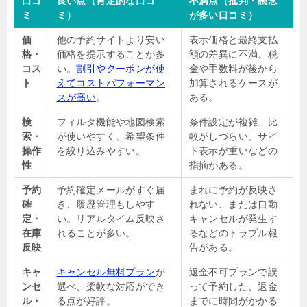
口コ
良い点（肯定的な口コ
不満点（批判・懸念
ミ
ミ）
が多い口コミ）
価
他の予約サイトより安い
表示価格と最終支払
格・
価格を提示することが多
額の差異に不満。税
コス
い。
割引やクーポンが使
金や手数料が後から
ト
えてコストパフォーマン
加算されるケースが
スが高い
。
ある。
検
フィルタ機能や地図検索
条件設定が複雑、比
索・
が使いやすく、希望条件
較がしづらい、サイ
操作
を絞り込みやすい。
ト表示が重いなどの
性
指摘がある。
予約
予約確定メールがすぐ届
まれに予約が反映さ
確
き、履歴管理もしやす
れない、または自動
定・
い。リアルタイム反映さ
キャンセルが発生す
在庫
れることが多い。
るなどのトラブル報
反映
告がある。
キャ
キャンセル無料プラン
が
返金不可プランで誤
ンセ
選べ、柔軟な対応ができ
って予約した、返金
ル・
る点が好評。
までに時間がかかる