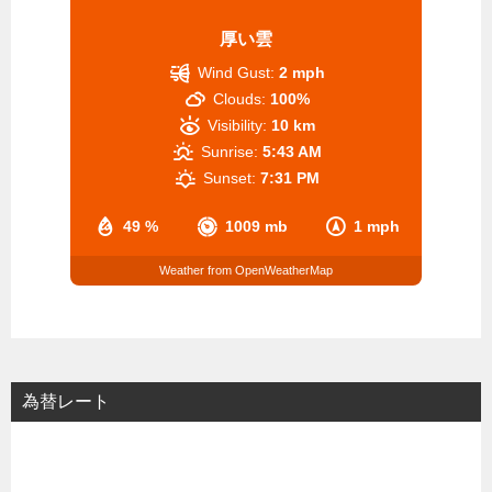
厚い雲
Wind Gust:
2 mph
Clouds:
100%
Visibility:
10 km
Sunrise:
5:43 AM
Sunset:
7:31 PM
49 %
1009 mb
1 mph
Weather from OpenWeatherMap
為替レート