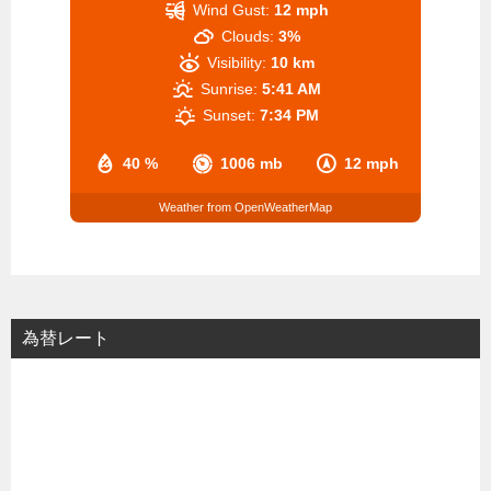
Wind Gust:
12 mph
Clouds:
3%
Visibility:
10 km
Sunrise:
5:41 AM
Sunset:
7:34 PM
40 %
1006 mb
12 mph
Weather from OpenWeatherMap
為替レート