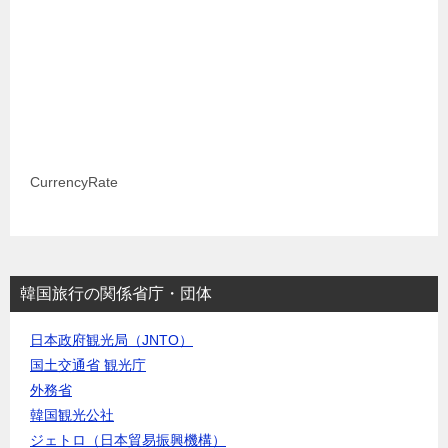
CurrencyRate
韓国旅行の関係省庁・団体
日本政府観光局（JNTO）
国土交通省 観光庁
外務省
韓国観光公社
ジェトロ（日本貿易振興機構）