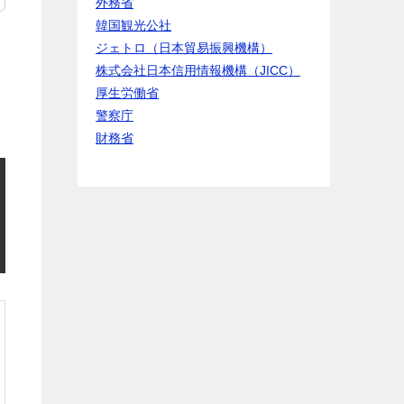
外務省
韓国観光公社
ジェトロ（日本貿易振興機構）
株式会社日本信用情報機構（JICC）
起
厚生労働省
警察庁
財務省