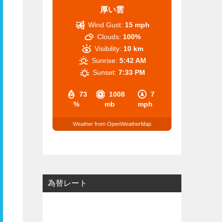
厚い雲
Wind Gust:
15 mph
Clouds:
100%
Visibility:
10 km
Sunrise:
5:42 AM
Sunset:
7:33 PM
73
1008
7
%
mb
mph
Weather from OpenWeatherMap
為替レート