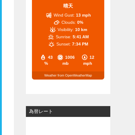
晴天
Wind Gust:
13 mph
Clouds:
0%
Visibility:
10 km
Sunrise:
5:41 AM
Sunset:
7:34 PM
43
1006
12
%
mb
mph
Weather from OpenWeatherMap
為替レート