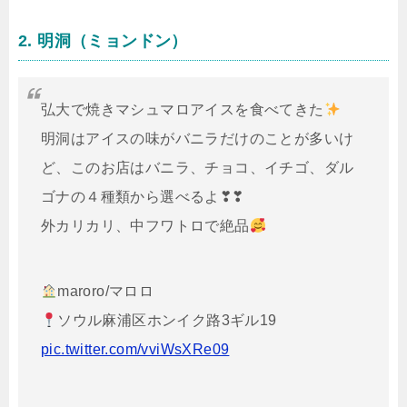
2. 明洞（ミョンドン）
弘大で焼きマシュマロアイスを食べてきた
明洞はアイスの味がバニラだけのことが多いけ
ど、このお店はバニラ、チョコ、イチゴ、ダル
ゴナの４種類から選べるよ❣❣
外カリカリ、中フワトロで絶品
maroro/マロロ
ソウル麻浦区ホンイク路3ギル19
pic.twitter.com/vviWsXRe09