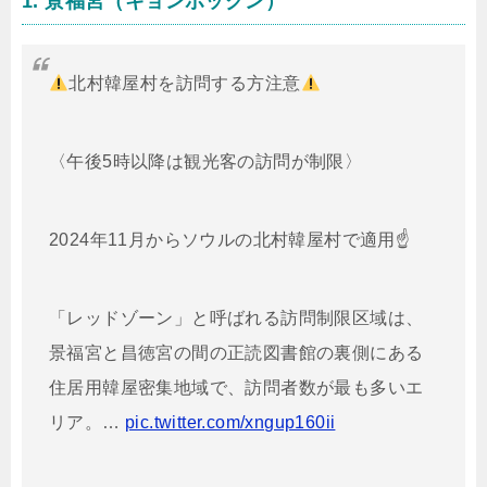
1. 景福宮（キョンボックン）
北村韓屋村を訪問する方注意
〈午後5時以降は観光客の訪問が制限〉
2024年11月からソウルの北村韓屋村で適用☝️
「レッドゾーン」と呼ばれる訪問制限区域は、
景福宮と昌徳宮の間の正読図書館の裏側にある
住居用韓屋密集地域で、訪問者数が最も多いエ
リア。…
pic.twitter.com/xngup160ii